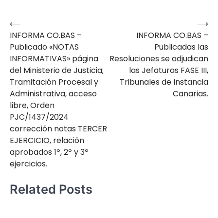
⟵
⟶
Navegación
INFORMA CO.BAS –
INFORMA CO.BAS –
de
Publicado «NOTAS
Publicadas las
entradas
INFORMATIVAS» página
Resoluciones se adjudican
del Ministerio de Justicia;
las Jefaturas FASE III,
Tramitación Procesal y
Tribunales de Instancia
Administrativa, acceso
Canarias.
libre, Orden
PJC/1437/2024
corrección notas TERCER
EJERCICIO, relación
aprobados 1º, 2º y 3º
ejercicios.
Related Posts