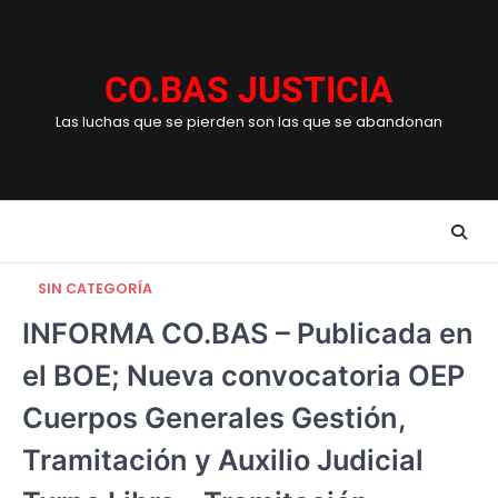
Skip
to
content
CO.BAS JUSTICIA
Las luchas que se pierden son las que se abandonan
SIN CATEGORÍA
INFORMA CO.BAS – Publicada en
el BOE; Nueva convocatoria OEP
Cuerpos Generales Gestión,
Tramitación y Auxilio Judicial