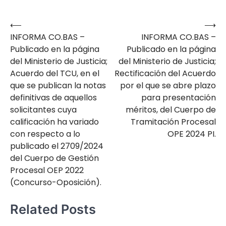
⟵
⟶
Navegación
INFORMA CO.BAS –
INFORMA CO.BAS –
de
Publicado en la página
Publicado en la página
entradas
del Ministerio de Justicia;
del Ministerio de Justicia;
Acuerdo del TCU, en el
Rectificación del Acuerdo
que se publican la notas
por el que se abre plazo
definitivas de aquellos
para presentación
solicitantes cuya
méritos, del Cuerpo de
calificación ha variado
Tramitación Procesal
con respecto a lo
OPE 2024 PI.
publicado el 2709/2024
del Cuerpo de Gestión
Procesal OEP 2022
(Concurso-Oposición).
Related Posts