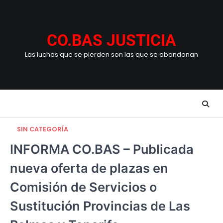
Skip
to
content
CO.BAS JUSTICIA
Las luchas que se pierden son las que se abandonan
SIN CATEGORÍA
INFORMA CO.BAS – Publicada
nueva oferta de plazas en
Comisión de Servicios o
Sustitución Provincias de Las