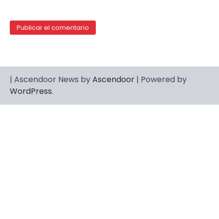
| Ascendoor News by
Ascendoor
| Powered by
WordPress
.