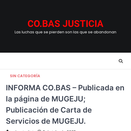
Skip
to
content
CO.BAS JUSTICIA
Las luchas que se pierden son las que se abandonan
SIN CATEGORÍA
INFORMA CO.BAS – Publicada en
la página de MUGEJU;
Publicación de Carta de
Servicios de MUGEJU.