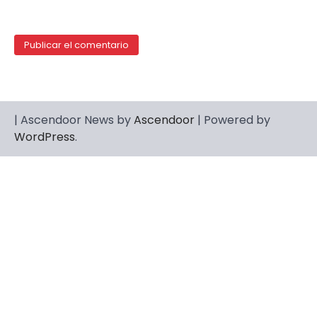
| Ascendoor News by
Ascendoor
| Powered by
WordPress
.