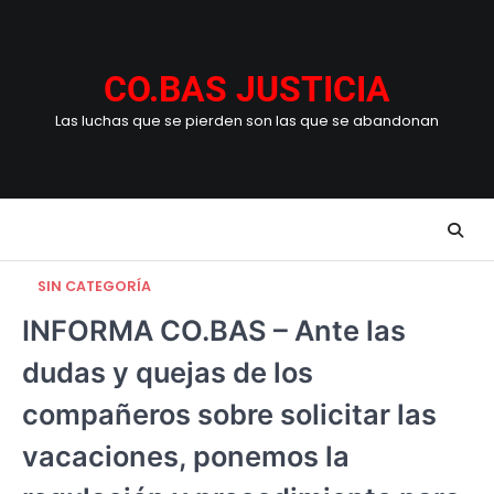
Skip
to
content
CO.BAS JUSTICIA
Las luchas que se pierden son las que se abandonan
SIN CATEGORÍA
INFORMA CO.BAS – Ante las
dudas y quejas de los
compañeros sobre solicitar las
vacaciones, ponemos la