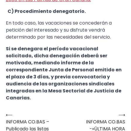
C) Procedimiento denegatorio.
En todo caso, las vacaciones se concederán a
petición del interesado y su disfrute vendrá
determinado por las necesidades del servicio.
Si se denegara el período vacacional
solicitado, dicha denegación deberá ser
motivada, mediando informe de la
correspondiente Junta de Personal emitido en
el plazo de 3 días, y previa convocatoria y
audiencia de las organizaciones sindicales
integradas en la Mesa Sectorial de Justicia de
Canarias.
⟵
⟶
Navegación
INFORMA CO.BAS –
INFORMA CO.BAS
de
Publicado las listas
-«ÚLTIMA HORA