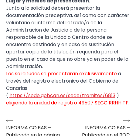
Lugar y medios de presentación.
Junto a la solicitud deberá presentar la
documentación preceptiva, así como con carácter
voluntario el informe del Letrado/a de la
Administración de Justicia o de la persona
responsable de la Unidad o Centro donde se
encuentre destinado y en caso de sustitución
aportar copia de la titulación requerida para el
puesto en el caso de que no obre ya en poder de la
Administración.
Las solicitudes se presentarán exclusivamente
a
través del registro electrónico del Gobierno de
Canarias
(
https://sede.gobcan.es/sede/tramites/6813
)
eligiendo la unidad de registro 49507 SECC RRHH TF.
⟵
⟶
Navegación
INFORMA CO.BAS –
INFORMA CO.BAS –
de
Publicado en la página
Publicado en el BOE;