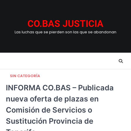
Skip
to
content
CO.BAS JUSTICIA
Las luchas que se pierden son las que se abandonan
SIN CATEGORÍA
INFORMA CO.BAS – Publicada
nueva oferta de plazas en
Comisión de Servicios o
Sustitución Provincia de