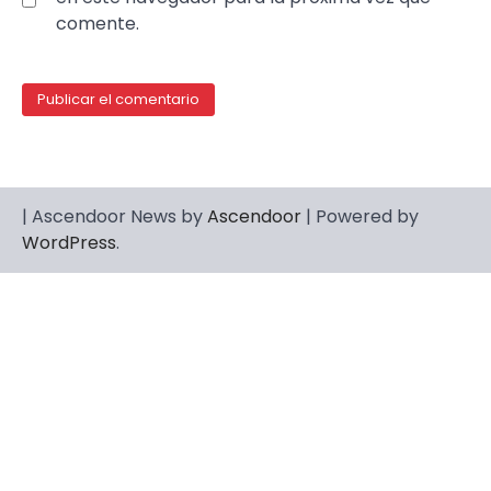
comente.
| Ascendoor News by
Ascendoor
| Powered by
WordPress
.