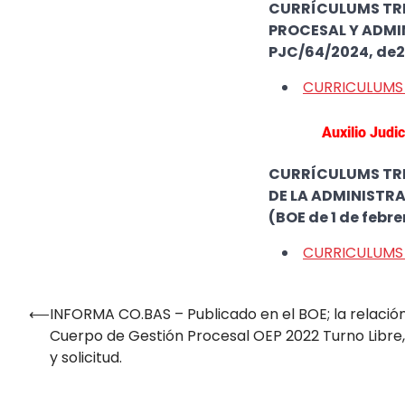
CURRÍCULUMS TRI
PROCESAL Y ADMIN
PJC/64/2024, de25
CURRICULUMS
Auxilio Judi
CURRÍCULUMS TRI
DE LA ADMINISTRA
(BOE de 1 de febre
CURRICULUMS 
⟵
INFORMA CO.BAS – Publicado en el BOE; la relación
Navegación
Cuerpo de Gestión Procesal OEP 2022 Turno Libre,
de
y solicitud.
entradas