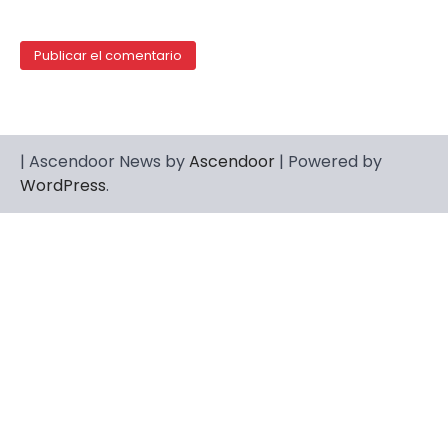
| Ascendoor News by
Ascendoor
| Powered by
WordPress
.