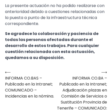
La presente actuación no ha podido realizarse con
anterioridad debido a cuestiones relacionadas con
la puesta a punto de la infraestructura técnica
correspondiente.
Se agradece la colaboración y paciencia de
todas las personas afectadas durante el
desarrollo de estos trabajos. Para cualquier
cuestión relacionada con esta actuación,
quedamos a su disposición.
⟵
⟶
Navegación
INFORMA CO.BAS –
INFORMA CO.BA –
de
Publicado en la Intranet;
Publicado en la Intranet;
entradas
COMUNICADO –
Adjudicación plazas en
Incidencias en la nómina.
Comisión de Servicios o
Sustitución Provincia de
Tenerife – COMUNICADO: