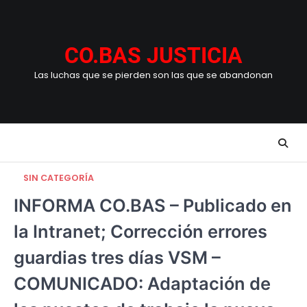
Skip
to
content
CO.BAS JUSTICIA
Las luchas que se pierden son las que se abandonan
SIN CATEGORÍA
INFORMA CO.BAS – Publicado en
la Intranet; Corrección errores
guardias tres días VSM –
COMUNICADO: Adaptación de