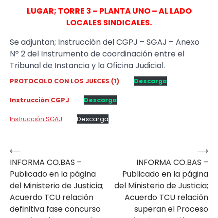
LUGAR; TORRE 3 – PLANTA UNO – AL LADO
LOCALES SINDICALES.
Se adjuntan; Instrucción del CGPJ – SGAJ – Anexo
Nº 2 del Instrumento de coordinación entre el
Tribunal de Instancia y la Oficina Judicial.
PROTOCOLO CON LOS JUECES (1)
Descarga
Instrucción CGPJ
Descarga
Instrucción SGAJ
Descarga
⟵
⟶
Navegación
INFORMA CO.BAS –
INFORMA CO.BAS –
de
Publicado en la página
Publicado en la página
entradas
del Ministerio de Justicia;
del Ministerio de Justicia;
Acuerdo TCU relación
Acuerdo TCU relación
definitiva fase concurso
superan el Proceso