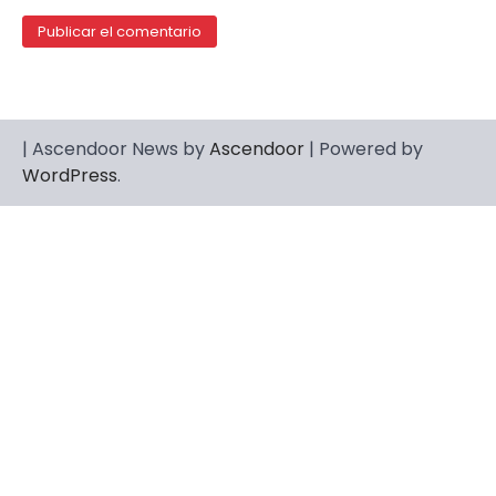
| Ascendoor News by
Ascendoor
| Powered by
WordPress
.