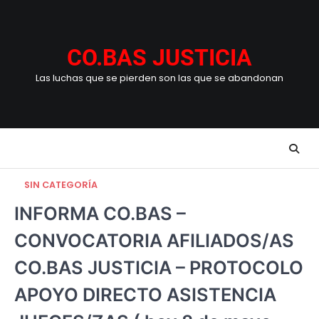
Skip
to
content
CO.BAS JUSTICIA
Las luchas que se pierden son las que se abandonan
SIN CATEGORÍA
INFORMA CO.BAS –
CONVOCATORIA AFILIADOS/AS
CO.BAS JUSTICIA – PROTOCOLO
APOYO DIRECTO ASISTENCIA