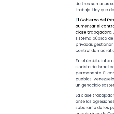
de tres semanas sub
trabajo. Hay que d
E
l Gobierno del Es
aumentar el contro
clase trabajadora.
sistema público de
privadas gestionar 
control democrátic
En el ámbito intern
sionista de Israel 
permanente. El cará
pueblos: Venezuela
un genocidio sosten
La clase trabajado
ante las agresiones
soberanía de los p
económicos de Occ