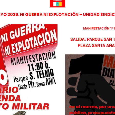
YO 2026: NI GUERRA NI EXPLOTACIÓN – UNIDAD SIND
MANIFESTACIÓN 1º 
SALIDA: PARQUE SAN
PLAZA SANTA ANA 
no al rearme, por un
publica, presupuesto