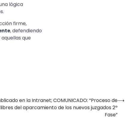
una lógica
s.
cción firme,
ente
, defendiendo
y aquellas que
blicado en la Intranet; COMUNICADO: “Proceso de
⟶
libres del aparcamiento de los nuevos juzgados 2ª
Fase”