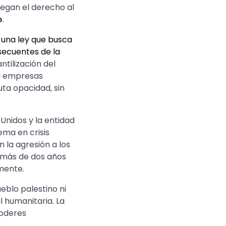
iegan el derecho al
o
.
 una ley que busca
secuentes de la
ntilización del
 a empresas
uta opacidad, sin
Unidos y la entidad
ema en crisis
 la agresión a los
e más de dos años
amente.
eblo palestino ni
l humanitaria. La
poderes