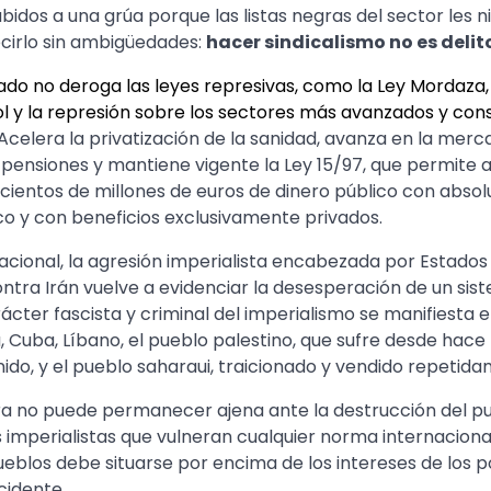
idos a una grúa porque las listas negras del sector les n
ecirlo sin ambigüedades:
hacer sindicalismo no es delit
tado no deroga las leyes represivas, como la Ley Mordaza,
l y la represión sobre los sectores más avanzados y con
Acelera la privatización de la sanidad, avanza en la merca
 pensiones y mantiene vigente la Ley 15/97, que permite
cientos de millones de euros de dinero público con absol
o y con beneficios exclusivamente privados.
acional, la agresión imperialista encabezada por Estados 
contra Irán vuelve a evidenciar la desesperación de un sist
cter fascista y criminal del imperialismo se manifiesta en
, Cuba, Líbano, el pueblo palestino, que sufre desde hac
ido, y el pueblo saharaui, traicionado y vendido repetid
ra no puede permanecer ajena ante la destrucción del pu
 imperialistas que vulneran cualquier norma internaciona
ueblos debe situarse por encima de los intereses de los 
idente.