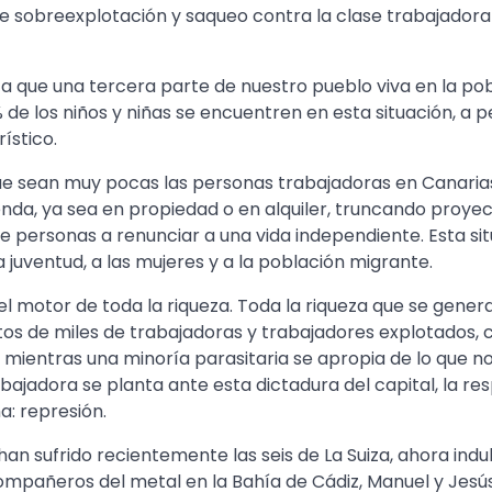
e sobreexplotación y saqueo contra la clase trabajadora 
ca que una tercera parte de nuestro pueblo viva en la pob
 de los niños y niñas se encuentren en esta situación, a pe
rístico.
ue sean muy pocas las personas trabajadoras en Canari
nda, ya sea en propiedad o en alquiler, truncando proyect
de personas a renunciar a una vida independiente. Esta si
a juventud, a las mujeres y a la población migrante.
el motor de toda la riqueza. Toda la riqueza que se gene
ntos de miles de trabajadoras y trabajadores explotados,
 mientras una minoría parasitaria se apropia de lo que n
bajadora se planta ante esta dictadura del capital, la re
a: represión.
an sufrido recientemente las seis de La Suiza, ahora indu
compañeros del metal en la Bahía de Cádiz, Manuel y Jesú