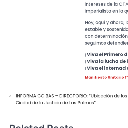
intereses de la OT
imperialista en la 
Hoy, aquí y ahora, 
estable y sostenid
con determinación
seguimos defendie
¡Viva el Primero 
¡Viva la lucha de 
¡Viva el internac
Manifiesto Unitario 1
⟵
INFORMA CO.BAS – DIRECTORIO: “Ubicación de los d
Navegación
Ciudad de la Justicia de Las Palmas”
de
entradas