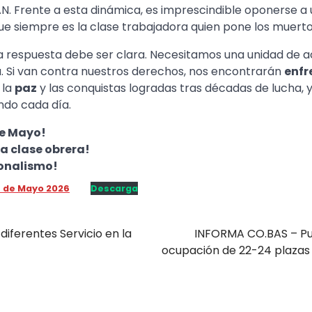
AN. Frente a esta dinámica, es imprescindible oponerse a 
que siempre es la clase trabajadora quien pone los muerto
la respuesta debe ser clara. Necesitamos una unidad de a
a. Si van contra nuestros derechos, nos encontrarán
enfr
 la
paz
y las conquistas logradas tras décadas de lucha, 
ndo cada día.
de Mayo!
la clase obrera!
ionalismo!
º de Mayo 2026
Descarga
iferentes Servicio en la
INFORMA CO.BAS – Pu
ocupación de 22-24 plazas 