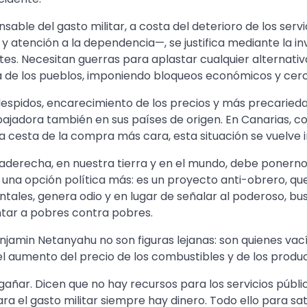
sable del gasto militar, a costa del deterioro de los serv
y atención a la dependencia—, se justifica mediante la i
tes. Necesitan guerras para aplastar cualquier alternativ
a de los pueblos, imponiendo bloqueos económicos y cerco
despidos, encarecimiento de los precios y más precaried
abajadora también en sus países de origen. En Canarias, co
la cesta de la compra más cara, esta situación se vuelve i
raderecha, en nuestra tierra y en el mundo, debe ponernos
 una opción política más: es un proyecto anti-obrero, qu
ales, genera odio y en lugar de señalar al poderoso, bus
ntar a pobres contra pobres.
jamin Netanyahu no son figuras lejanas: son quienes vac
del aumento del precio de los combustibles y de los produ
añar. Dicen que no hay recursos para los servicios públi
para el gasto militar siempre hay dinero. Todo ello para sat