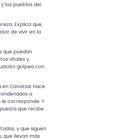
y los pueblos del
reza. Explica que,
sar de vivir en la
as que puedan
os vitales y
tuación golpea con
ra en Canarias nace
 condenados a
o le corresponde. Y
spuesta que recibe
ltadas, y que siguen
s, que llevan más