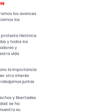
ÓN
oramos los avances
ciamos los
protesta histórica
as y todos los
hadores y
estra vida
ano la importancia
er otro interés
 trabajamos juntas
rechos y libertades.
idad: se ha
 muestra su