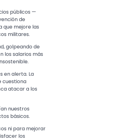
icios públicos —
nvención de
a que mejore las
s militares.
ad, golpeando de
n los salarios más
nsostenible.
 en alerta. La
e cuestiona
ca atacar a los
ían nuestros
ctos básicos.
cos ni para mejorar
isfacer los