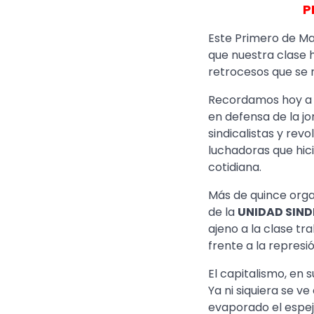
P
Este Primero de Ma
que nuestra clase 
retrocesos que se 
Recordamos hoy a l
en defensa de la j
sindicalistas y rev
luchadoras que hic
cotidiana.
Más de quince orga
de la
UNIDAD SIND
ajeno a la clase tr
frente a la represió
El capitalismo, en 
Ya ni siquiera se ve
evaporado el espej