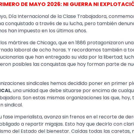
RIMERO DE MAYO 2026: NI GUERRA NI EXPLOTACI
yo, Día Internacional de la Clase Trabajadora, conmem
ha conquistado a través de su lucha, pero también denun
nos han impuesto en los últimos años.
os mártires de Chicago, que en 1886 protagonizaron una 
ornada laboral de ocho horas. Y recordamos también a tod
olucionarias que han entregado su vida por la libertad; luc
ieron posibles las conquistas que hoy forman parte de nu
nizaciones sindicales hemos decidido poner en primer pl
ICAL
, una unidad que debe situarse por encima de cualqui
abajadora. Son estas mismas organizaciones las que, hoy,
n sindical.
su fase imperialista, avanza sin frenos en el recorte de de
 obligado a repartir migajas. Esto hay que decirlo con clar
ismo del Estado del bienestar. Caídas todas las caretas,