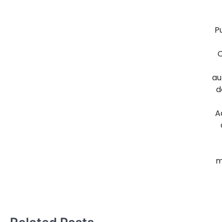
P
au
d
A
m