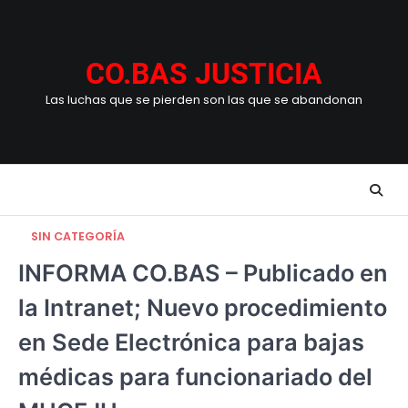
Skip
to
content
CO.BAS JUSTICIA
Las luchas que se pierden son las que se abandonan
SIN CATEGORÍA
INFORMA CO.BAS – Publicado en
la Intranet; Nuevo procedimiento
en Sede Electrónica para bajas
médicas para funcionariado del