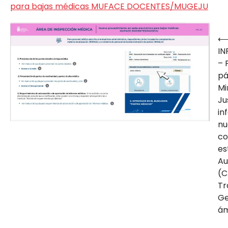
para bajas médicas MUFACE DOCENTES/MUGEJU
Navegación
IN
de
– 
entradas
pá
Mi
Ju
in
nu
co
es
Au
(C
Tr
Ge
ám