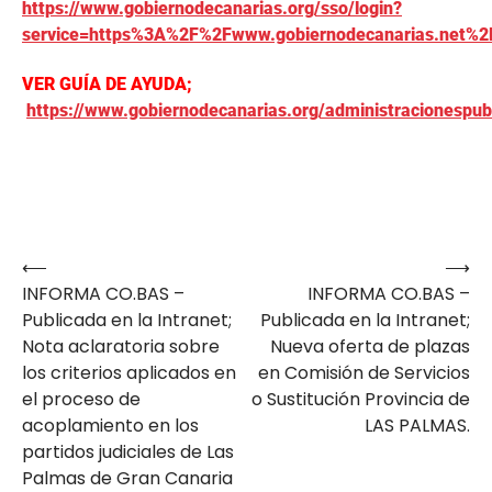
https://www.gobiernodecanarias.org/sso/login?
service=https%3A%2F%2Fwww.gobiernodecanarias.net%2
VER GUÍA DE AYUDA;
https://www.gobiernodecanarias.org/administracionespu
⟵
⟶
Navegación
INFORMA CO.BAS –
INFORMA CO.BAS –
de
Publicada en la Intranet;
Publicada en la Intranet;
entradas
Nota aclaratoria sobre
Nueva oferta de plazas
los criterios aplicados en
en Comisión de Servicios
el proceso de
o Sustitución Provincia de
acoplamiento en los
LAS PALMAS.
partidos judiciales de Las
Palmas de Gran Canaria