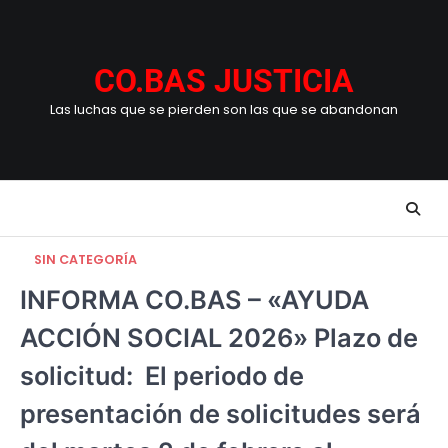
Skip
to
content
CO.BAS JUSTICIA
Las luchas que se pierden son las que se abandonan
SIN CATEGORÍA
INFORMA CO.BAS – «AYUDA
ACCIÓN SOCIAL 2026» Plazo de
solicitud: El periodo de
presentación de solicitudes será