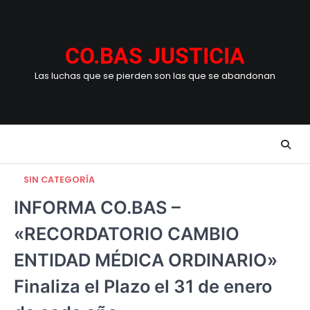
Skip
to
content
CO.BAS JUSTICIA
Las luchas que se pierden son las que se abandonan
SIN CATEGORÍA
INFORMA CO.BAS –
«RECORDATORIO CAMBIO
ENTIDAD MÉDICA ORDINARIO»
Finaliza el Plazo el 31 de enero