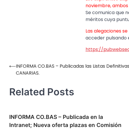
noviembre, ambos i
Se comunica que no
méritos cuya puntu
Las alegaciones se
acceder pulsando en
https://pubwebsea
⟵
INFORMA CO.BAS – Publicadas las Listas Definitiv
Navegación
CANARIAS.
de
entradas
Related Posts
INFORMA CO.BAS – Publicada en la
Intranet; Nueva oferta plazas en Comisión