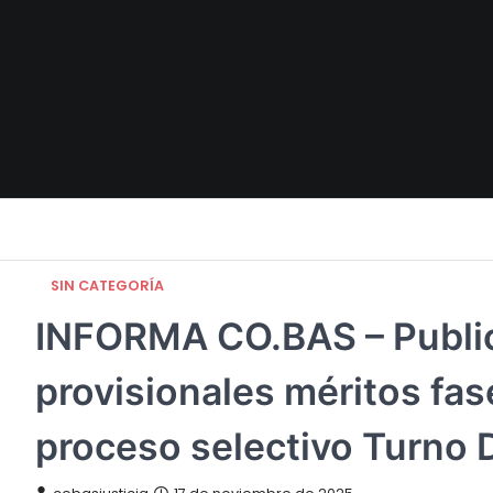
Skip
to
content
SIN CATEGORÍA
INFORMA CO.BAS – Publicad
provisionales méritos fa
proceso selectivo Turn