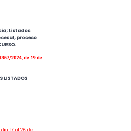
cia; Listados
ocesal, proceso
CURSO.
/1357/2024, de 19 de
OS LISTADOS
día 17 al 28 de