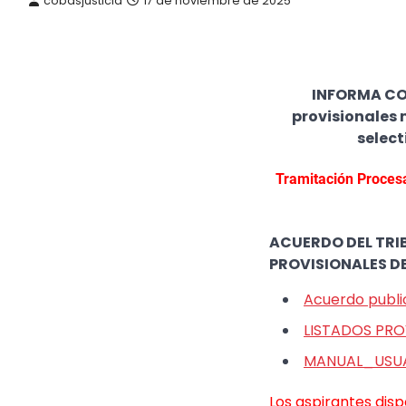
cobasjusticia
17 de noviembre de 2025
INFORMA CO.B
provisionales 
selec
Tramitación Procesa
ACUERDO DEL TRIB
PROVISIONALES DE
Acuerdo publi
LISTADOS PRO
MANUAL_USUA
Los aspirantes disp