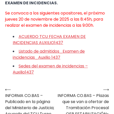
EXAMEN DE INCIDENCIAS.
Se convoca a los siguientes opositores, el próximo
jueves 20 de noviembre de 2025 a las 8:45h, para
realizar el examen de incidencias a las 9:00h.
ACUERDO TCU FECHA EXAMEN DE
INCIDENCIAS AUXILIO1437
Listado de admitidos_Examen de
incidencias_Auxilio 1437
Sedes del examen de incidencias –
Auxilio1437
⟵
⟶
Navegación
INFORMA CO.BAS –
INFORMA CO.BAS – Plazas
de
Publicado en la página
que se van a ofertar de
entradas
del Ministerio de Justicia;
Tramitación Procesal
Acuerdo del TCU Turno
OEP ESTABILIZACIÓN-