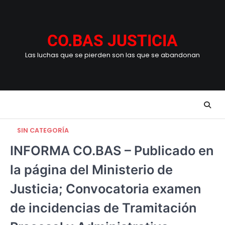
Skip
to
content
CO.BAS JUSTICIA
Las luchas que se pierden son las que se abandonan
SIN CATEGORÍA
INFORMA CO.BAS – Publicado en
la página del Ministerio de
Justicia; Convocatoria examen
de incidencias de Tramitación