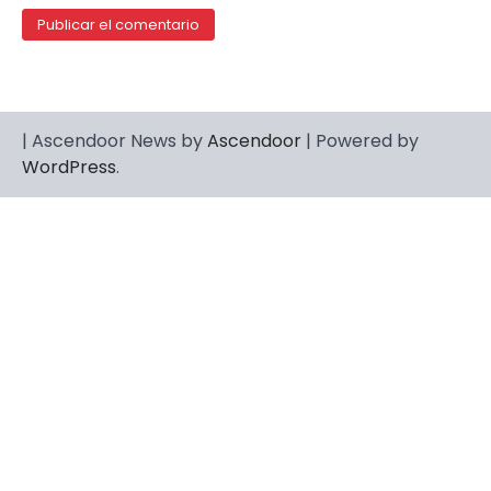
| Ascendoor News by
Ascendoor
| Powered by
WordPress
.