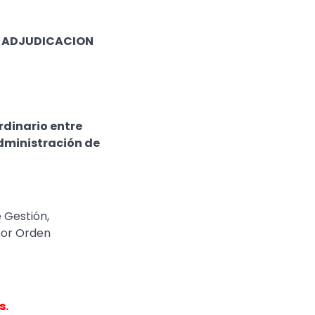
a; ADJUDICACION
rdinario entre
Administración de
e Gestión,
 por Orden
s.