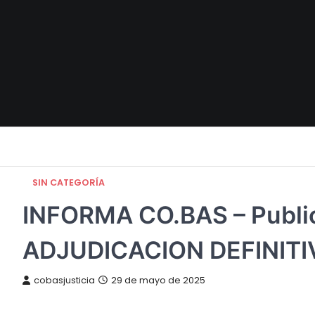
Skip
to
content
SIN CATEGORÍA
INFORMA CO.BAS – Publica
ADJUDICACION DEFINITI
cobasjusticia
29 de mayo de 2025