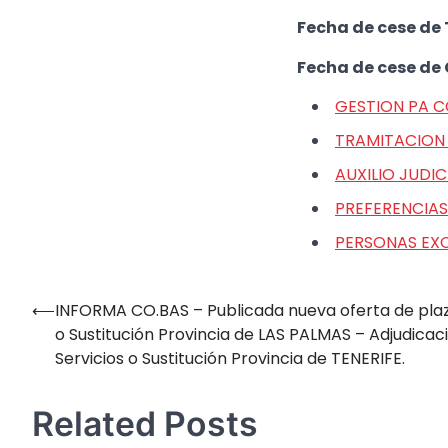
Fecha de cese de
Fecha de cese de G
GESTION PA 
TRAMITACION
AUXILIO JUDI
PREFERENCIA
PERSONAS EX
⟵
INFORMA CO.BAS – Publicada nueva oferta de plaz
Navegación
o Sustitución Provincia de LAS PALMAS – Adjudicac
de
Servicios o Sustitución Provincia de TENERIFE.
entradas
Related Posts