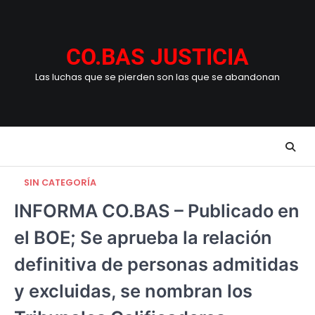
Skip
to
content
CO.BAS JUSTICIA
Las luchas que se pierden son las que se abandonan
SIN CATEGORÍA
INFORMA CO.BAS – Publicado en
el BOE; Se aprueba la relación
definitiva de personas admitidas
y excluidas, se nombran los