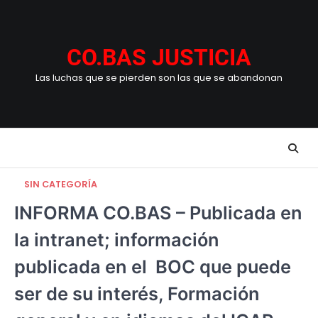
Skip
to
content
CO.BAS JUSTICIA
Las luchas que se pierden son las que se abandonan
SIN CATEGORÍA
INFORMA CO.BAS – Publicada en
la intranet; información
publicada en el BOC que puede
ser de su interés, Formación