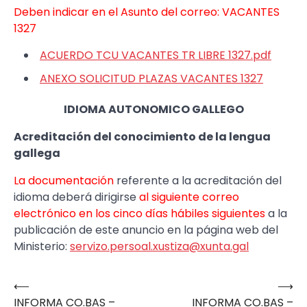
Deben indicar en el Asunto del correo: VACANTES
1327
ACUERDO TCU VACANTES TR LIBRE 1327.pdf
ANEXO SOLICITUD PLAZAS VACANTES 1327
IDIOMA AUTONOMICO GALLEGO
Acreditación del conocimiento de la lengua
gallega
La documentación
referente a la acreditación del
idioma deberá dirigirse
al siguiente correo
electrónico en los cinco días hábiles siguientes
a la
publicación de este anuncio en la página web del
Ministerio:
servizo.persoal.xustiza@xunta.gal
⟵
⟶
Navegación
INFORMA CO.BAS –
INFORMA CO.BAS –