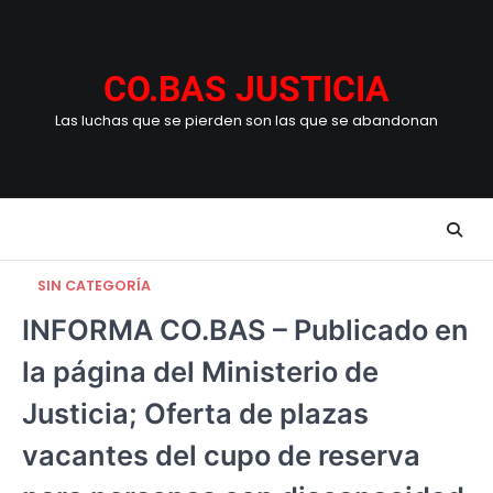
Skip
to
content
CO.BAS JUSTICIA
Las luchas que se pierden son las que se abandonan
SIN CATEGORÍA
INFORMA CO.BAS – Publicado en
la página del Ministerio de
Justicia; ​Oferta de plazas
vacantes del cupo de reserva