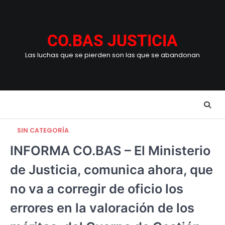
Skip
to
content
CO.BAS JUSTICIA
Las luchas que se pierden son las que se abandonan
SIN CATEGORÍA
INFORMA CO.BAS – El Ministerio
de Justicia, comunica ahora, que
no va a corregir de oficio los
errores en la valoración de los