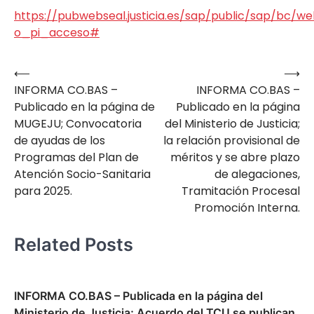
https://pubwebseal.justicia.es/sap/public/sap/bc/w
o_pi_acceso#
⟵
⟶
Navegación
INFORMA CO.BAS –
INFORMA CO.BAS –
de
Publicado en la página de
Publicado en la página
entradas
MUGEJU; Convocatoria
del Ministerio de Justicia;
de ayudas de los
la relación provisional de
Programas del Plan de
méritos y se abre plazo
Atención Socio-Sanitaria
de alegaciones,
para 2025.
Tramitación Procesal
Promoción Interna.
Related Posts
INFORMA CO.BAS – Publicada en la página del
Ministerio de Justicia; Acuerdo del TCU se publican