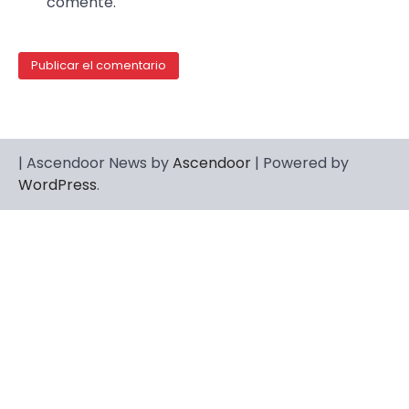
comente.
| Ascendoor News by
Ascendoor
| Powered by
WordPress
.