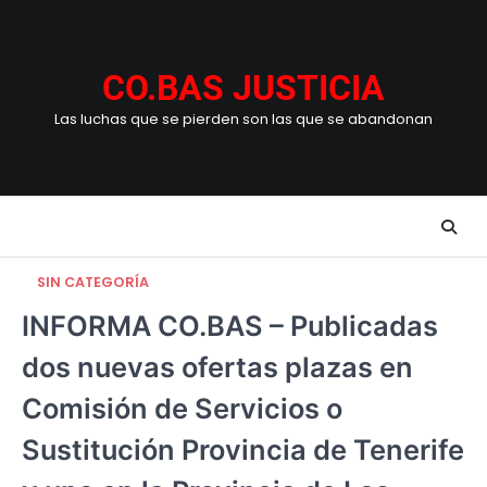
Skip
to
content
CO.BAS JUSTICIA
Las luchas que se pierden son las que se abandonan
SIN CATEGORÍA
INFORMA CO.BAS – Publicadas
dos nuevas ofertas plazas en
Comisión de Servicios o
Sustitución Provincia de Tenerife