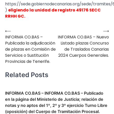
https://sede.gobiernodecanarias.org/sede/tramites/
)
eligiendo la unidad de registro 49176 SECC
RRHH GC.
⟵
⟶
Navegación
INFORMA CO.BAS –
INFORMA CO.BAS – Nuevo
de
Publicada la adjudicación
Listado plazas Concurso
entradas
de plazas en Comisión de
de Traslados Canarias
Servicios o Sustitución
2024 Cuerpos Generales.
Provincias de Tenerife.
Related Posts
INFORMA CO.BAS – INFORMA CO.BAS – Publicado
en la página del Ministerio de Justicia; relación de
notas y no aptos del 1º, 2º y 3º ejercicio Turno Libre
(oposición) del Cuerpo de Tramitación Procesal.