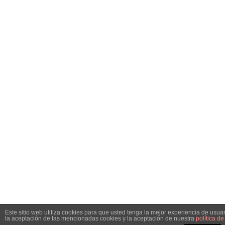
Este sitio web utiliza cookies para que usted tenga la mejor experiencia de usu
la aceptación de las mencionadas cookies y la aceptación de nuestra
política d