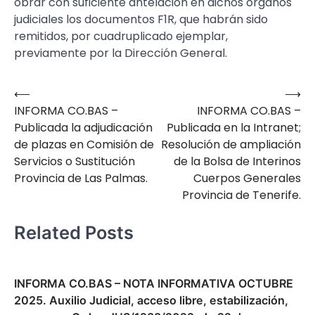
obrar con suficiente antelación en dichos órganos
judiciales los documentos F1R, que habrán sido
remitidos, por cuadruplicado ejemplar,
previamente por la Dirección General.
⟵
⟶
Navegación
INFORMA CO.BAS –
INFORMA CO.BAS –
de
Publicada la adjudicación
Publicada en la Intranet;
entradas
de plazas en Comisión de
Resolución de ampliación
Servicios o Sustitución
de la Bolsa de Interinos
Provincia de Las Palmas.
Cuerpos Generales
Provincia de Tenerife.
Related Posts
INFORMA CO.BAS – NOTA INFORMATIVA OCTUBRE
2025. Auxilio Judicial, acceso libre, estabilización,