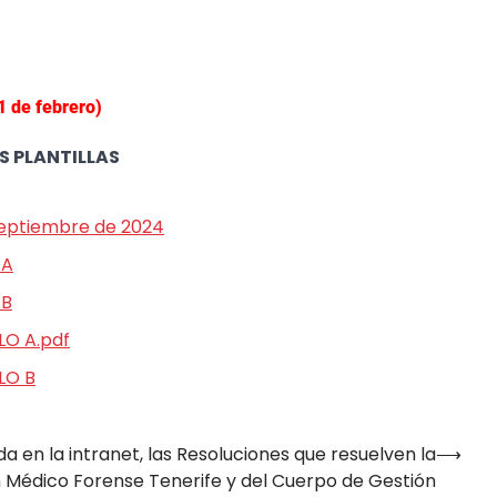
1 de febrero)
S PLANTILLAS
 septiembre de 2024
 A
 B
LO A.pdf
LO B
 en la intranet, las Resoluciones que resuelven la
⟶
 Médico Forense Tenerife y del Cuerpo de Gestión