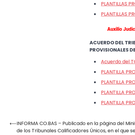
PLANTILLAS PR
PLANTILLAS PR
Auxilio Judi
ACUERDO DEL TRIB
PROVISIONALES D
Acuerdo del TC
PLANTILLA PR
PLANTILLA PR
PLANTILLA PR
PLANTILLA PR
⟵
INFORMA CO.BAS – Publicado en la página del Minis
Navegación
de los Tribunales Calificadores Únicos, en el que se
de