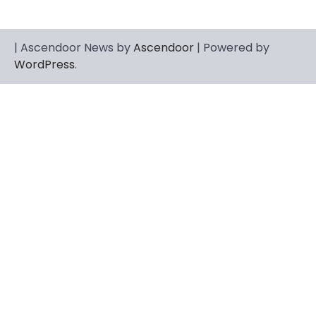
| Ascendoor News by
Ascendoor
| Powered by
WordPress
.