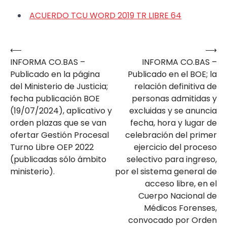
ACUERDO TCU WORD 2019 TR LIBRE 64
⟵
⟶
Navegación
INFORMA CO.BAS –
INFORMA CO.BAS –
de
Publicado en la página
Publicado en el BOE; la
entradas
del Ministerio de Justicia;
relación definitiva de
fecha publicación BOE
personas admitidas y
(19/07/2024), aplicativo y
excluidas y se anuncia
orden plazas que se van
fecha, hora y lugar de
ofertar Gestión Procesal
celebración del primer
Turno Libre OEP 2022
ejercicio del proceso
(publicadas sólo ámbito
selectivo para ingreso,
ministerio).
por el sistema general de
acceso libre, en el
Cuerpo Nacional de
Médicos Forenses,
convocado por Orden