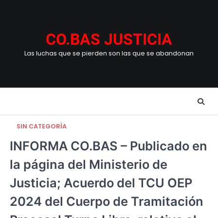
Skip
to
content
CO.BAS JUSTICIA
Las luchas que se pierden son las que se abandonan
SIN CATEGORÍA
INFORMA CO.BAS – Publicado en
la página del Ministerio de
Justicia; Acuerdo del TCU OEP
2024 del Cuerpo de Tramitación