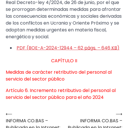
Real Decreto-ley 4/2024, de 26 de junio, por el que
se prorrogan determinadas medidas para afrontar
las consecuencias económicas y sociales derivadas
de los conflictos en Ucrania y Oriente Próximo y se
adoptan medidas urgentes en materia fiscal,
energética y social.
PDF (BOE-A-2024-12944 – 62
págs.
– 646
KB
)
CAPÍTULO II
Medidas de carácter retributivo del personal al
servicio del sector público
Artículo 6. Incremento retributivo del personal al
servicio del sector público para el año 2024
⟵
⟶
Navegación
INFORMA CO.BAS –
INFORMA CO.BAS –
de
Publicada en la Intranet;
Publicada en la Intranet;