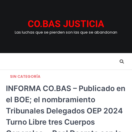
Skip
to
content
CO.BAS JUSTICIA
Las luchas que se pierden son las que se abandonan
SIN CATEGORÍA
INFORMA CO.BAS – Publicado en
el BOE; el nombramiento
Tribunales Delegados OEP 2024
Turno Libre tres Cuerpos