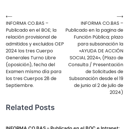
⟵
⟶
Navegación
INFORMA CO.BAS –
INFORMA CO.BAS –
de
Publicado en el BOE; la
Publicado en la pagina de
entradas
relación provisional de
Función Pública; plazo
admitidos y excluidos OEP
para subsanación la
2024 los tres Cuerpo
«AYUDA DE ACCIÓN
Generales Turno Libre
SOCIAL 2024», (Plazo de
(oposición), fecha del
Consulta / Presentación
Examen mísmo día para
de Solicitudes de
los tres Cuerpos 28 de
Subsanación desde el 19
Septiembre.
de junio al 2 de julio de
2024)
Related Posts
INFORMA CO.BAS – Publicado en el BOC e Intranet;