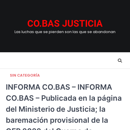
Skip
to
content
CO.BAS JUSTICIA
Las luchas que se pierden son las que se abandonan
SIN CATEGORÍA
INFORMA CO.BAS – INFORMA
CO.BAS – Publicada en la página
del Ministerio de Justicia; la
baremación provisional de la