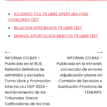
ACUERDO TCU TR LIBRE APERTURA FASE
CONCURSO 1327
RELACION APROBADOS TR LIBRE 1327
MANUAL APORTACION MERITOS TR LIBRE 1327
⟵
⟶
Navegación
INFORMA CO.BAS –
INFORMA CO.BAS –
de
Publicado en el BOE;
Publicada en la Intranet;
entradas
Relación definitiva de
corrección de errores
admitidos y excluidos
adjudicación plazas en
Turno Libre y Promoción
Comisión de Servicios o
Interna LAJ OEP 2024 –
Sustitución Provincia de
Nombramiento de los
TENERIFE.
Tribunales Únicos
Calificadores de los tres