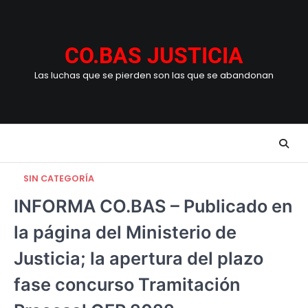
Skip
to
content
CO.BAS JUSTICIA
Las luchas que se pierden son las que se abandonan
SIN CATEGORÍA
INFORMA CO.BAS – Publicado en
la página del Ministerio de
Justicia; la apertura del plazo
fase concurso Tramitación