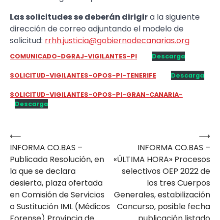
Las solicitudes se deberán dirigir
a la siguiente
dirección de correo adjuntando el modelo de
solicitud:
rrhh.justicia@gobiernodecanarias.org
COMUNICADO-DGRAJ-VIGILANTES-PI
Descarga
SOLICITUD-VIGILANTES-OPOS-PI-TENERIFE
Descarga
SOLICITUD-VIGILANTES-OPOS-PI-GRAN-CANARIA-
Descarga
⟵
⟶
Navegación
INFORMA CO.BAS –
INFORMA CO.BAS –
de
Publicada Resolución, en
«ÚLTIMA HORA» Procesos
entradas
la que se declara
selectivos OEP 2022 de
desierta, plaza ofertada
los tres Cuerpos
en Comisión de Servicios
Generales, estabilización
o Sustitución IML (Médicos
Concurso, posible fecha
Forense) Provincia de
publicación listado