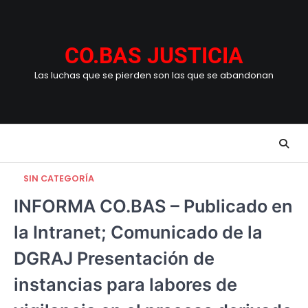
Skip
to
content
CO.BAS JUSTICIA
Las luchas que se pierden son las que se abandonan
SIN CATEGORÍA
INFORMA CO.BAS – Publicado en
la Intranet; Comunicado de la
DGRAJ Presentación de
instancias para labores de