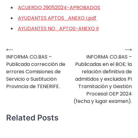
ACUERDO 29052024-APROBADOS
AYUDANTES APTOS_ANEXO I.pdf
AYUDANTES NO_APTOS-ANEXO II
⟵
⟶
Navegación
INFORMA CO.BAS –
INFORMA CO.BAS –
de
Publicada corrección de
Publicadas en el BOE; la
entradas
errores Comisiones de
relación definitiva de
Servicio o Sustitución
admitidos y excluidos PI
Provincia de TENERIFE.
Tramitación y Gestión
Procesal OEP 2024
(fecha y lugar examen).
Related Posts