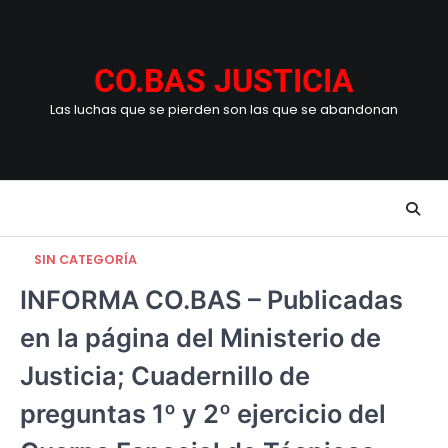
Skip
to
content
CO.BAS JUSTICIA
Las luchas que se pierden son las que se abandonan
SIN CATEGORÍA
INFORMA CO.BAS – Publicadas
en la página del Ministerio de
Justicia; Cuadernillo de
preguntas 1º y 2º ejercicio del