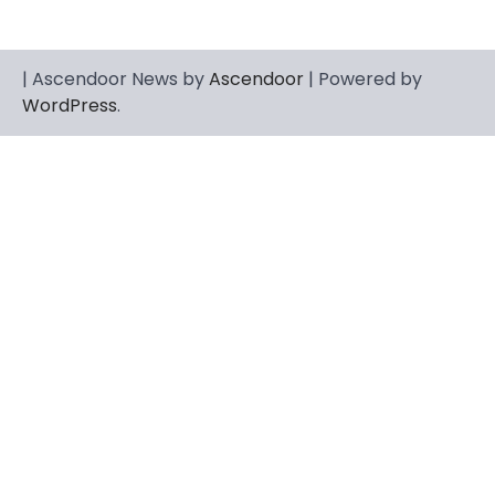
| Ascendoor News by
Ascendoor
| Powered by
WordPress
.