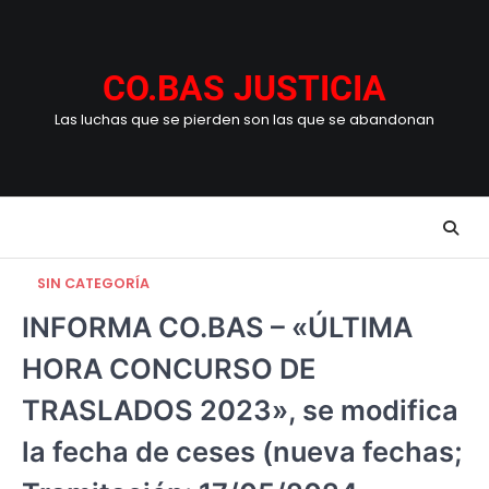
Skip
to
content
CO.BAS JUSTICIA
Las luchas que se pierden son las que se abandonan
SIN CATEGORÍA
INFORMA CO.BAS – «ÚLTIMA
HORA CONCURSO DE
TRASLADOS 2023», se modifica
la fecha de ceses (nueva fechas;