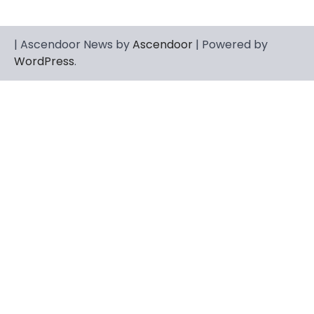
| Ascendoor News by
Ascendoor
| Powered by
WordPress
.