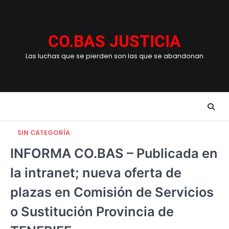
Skip
to
content
CO.BAS JUSTICIA
Las luchas que se pierden son las que se abandonan
SIN CATEGORÍA
INFORMA CO.BAS – Publicada en
la intranet; nueva oferta de
plazas en Comisión de Servicios
o Sustitución Provincia de