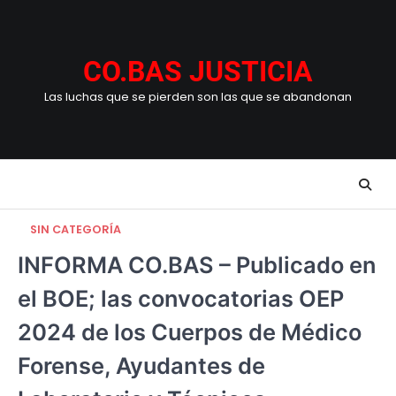
Skip
to
content
CO.BAS JUSTICIA
Las luchas que se pierden son las que se abandonan
SIN CATEGORÍA
INFORMA CO.BAS – Publicado en
el BOE; las convocatorias OEP
2024 de los Cuerpos de Médico
Forense, Ayudantes de