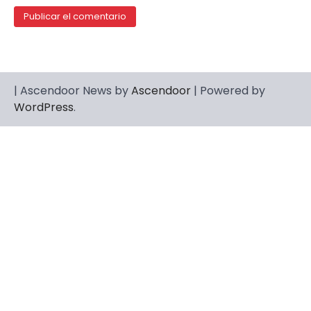
| Ascendoor News by
Ascendoor
| Powered by
WordPress
.