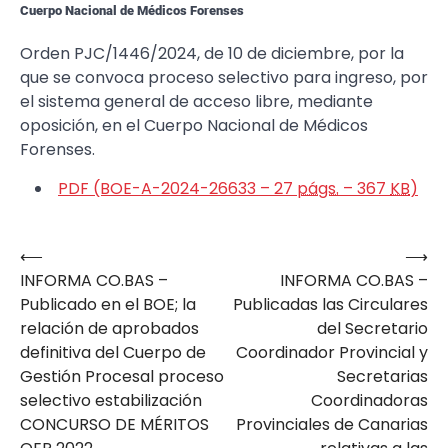
Cuerpo Nacional de Médicos Forenses
Orden PJC/1446/2024, de 10 de diciembre, por la
que se convoca proceso selectivo para ingreso, por
el sistema general de acceso libre, mediante
oposición, en el Cuerpo Nacional de Médicos
Forenses.
PDF (BOE-A-2024-26633 – 27
págs.
– 367
KB
)
⟵
⟶
Navegación
INFORMA CO.BAS –
INFORMA CO.BAS –
de
Publicado en el BOE; la
Publicadas las Circulares
entradas
relación de aprobados
del Secretario
definitiva del Cuerpo de
Coordinador Provincial y
Gestión Procesal proceso
Secretarias
selectivo estabilización
Coordinadoras
CONCURSO DE MÉRITOS
Provinciales de Canarias